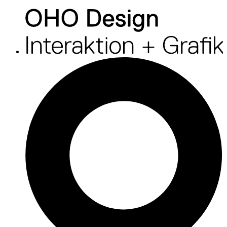
O
H
O
D
e
s
i
g
n